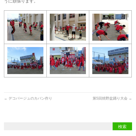
うに頑張ります。
←
デコパージュのカバン作り
第5回焼野盆踊り大会
→