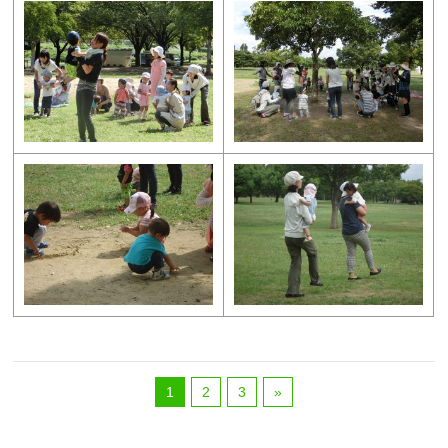
1
2
3
»