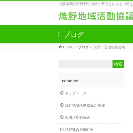
大阪市鶴見区焼野の地域の安心と住みよい町
ブログ
HOME
»
ブログ
»
焼野市営住宅集会所
contents
トップページ
焼野地域活動協議会 概要
地域活動協議会
焼野連合振興町会