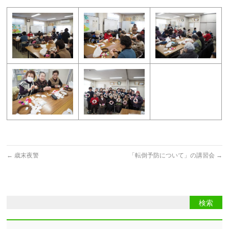
←
歳末夜警
「転倒予防について」の講習会
→