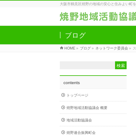
大阪市鶴見区焼野の地域の安心と住みよい町
ブログ
HOME
»
ブログ
»
ネットワーク委員会
»
contents
トップページ
焼野地域活動協議会 概要
地域活動協議会
焼野連合振興町会