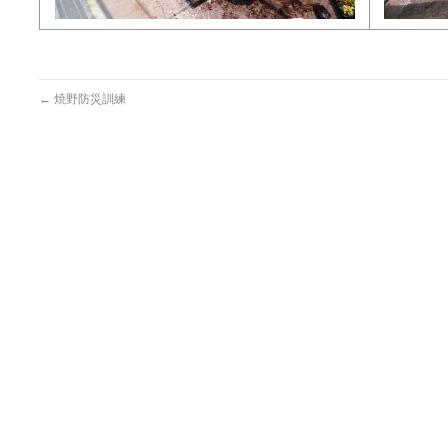
←
焼野防災訓練