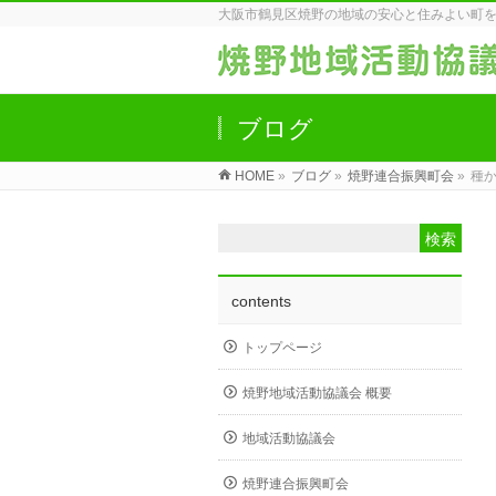
大阪市鶴見区焼野の地域の安心と住みよい町
ブログ
HOME
»
ブログ
»
焼野連合振興町会
»
種
contents
トップページ
焼野地域活動協議会 概要
地域活動協議会
焼野連合振興町会