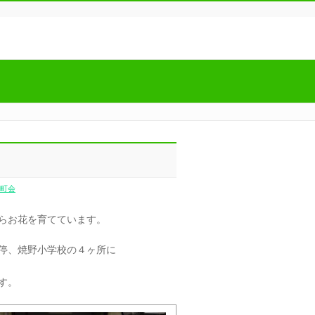
町会
らお花を育てています。
停、焼野小学校の４ヶ所に
す。