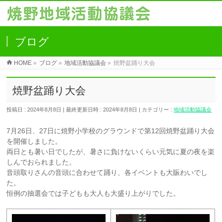
ブログ
HOME
»
ブログ
»
地域活動協議会
»
焼野盆踊り大会
焼野盆踊り大会
投稿日 : 2024年8月8日
最終更新日時 : 2024年8月8日
カテゴリー :
地域活動協議会
7月26日、27日に焼野小学校のグラウンドで第12回焼野盆踊り大会
を開催しました。
両日とも暑い日でしたが、暑さに負けないくらい元気に夏の夜を楽
しんでおられました。
音頭取りさんの音頭に合わせて踊り、各イベントも大賑わいでし
た。
恒例の抽選会では子どもも大人も大盛り上がりでした。