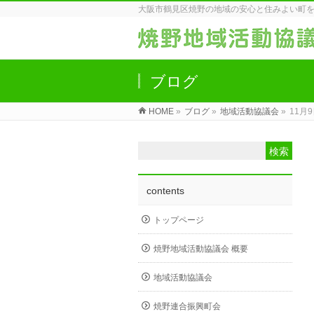
大阪市鶴見区焼野の地域の安心と住みよい町
ブログ
HOME
»
ブログ
»
地域活動協議会
»
11月
contents
トップページ
焼野地域活動協議会 概要
地域活動協議会
焼野連合振興町会